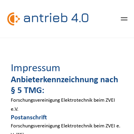
Zum
Inhalt
Über Antrieb 4.0
springen
Impressum
Forschungsverbund
Anbieterkennzeichnung nach
§ 5 TMG:
Use Cases
Forschungsvereinigung Elektrotechnik beim ZVEI
e.V.
Postanschrift
Publikationen
Forschungsvereinigung Elektrotechnik beim ZVEI e.