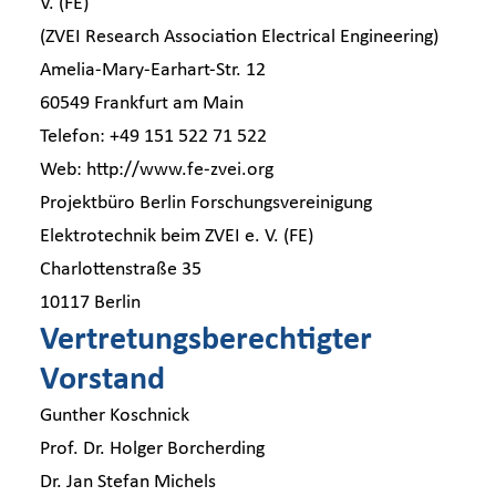
V. (FE)
Branchen-News
(ZVEI Research Association Electrical Engineering)
Amelia-Mary-Earhart-Str. 12
Newsroom
60549 Frankfurt am Main
Telefon: +49 151 522 71 522
Web:
http://www.fe-zvei.org
Projektbüro Berlin Forschungsvereinigung
Elektrotechnik beim ZVEI e. V. (FE)
Charlottenstraße 35
10117 Berlin
Vertretungsberechtigter
Vorstand
Gunther Koschnick
Prof. Dr. Holger Borcherding
Dr. Jan Stefan Michels