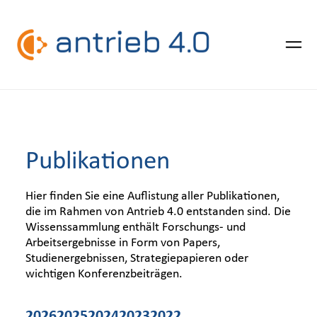
Zum
Inhalt
Über Antrieb 4.0
springen
Publikationen
Forschungsverbund
Hier finden Sie eine Auflistung aller Publikationen,
die im Rahmen von Antrieb 4.0 entstanden sind. Die
Wissenssammlung enthält Forschungs- und
Use Cases
Arbeitsergebnisse in Form von Papers,
Studienergebnissen, Strategiepapieren oder
wichtigen Konferenzbeiträgen.
Publikationen
2026
2025
2024
2023
2022