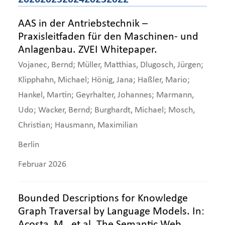
Branchen-News
AAS in der Antriebstechnik –
Praxisleitfaden für den Maschinen- und
Newsroom
Anlagenbau. ZVEI Whitepaper.
Vojanec, Bernd; Müller, Matthias, Dlugosch, Jürgen;
Klipphahn, Michael; Hönig, Jana; Haßler, Mario;
Hankel, Martin; Geyrhalter, Johannes; Marmann,
Udo; Wacker, Bernd; Burghardt, Michael; Mosch,
Christian; Hausmann, Maximilian
Berlin
Februar 2026
Bounded Descriptions for Knowledge
Graph Traversal by Language Models. In:
Acosta, M., et al. The Semantic Web.