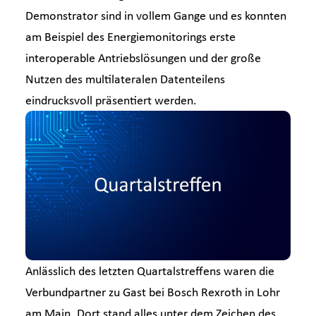
Branchen-News
Demonstrator sind in vollem Gange und es konnten
am Beispiel des Energiemonitorings erste
interoperable Antriebslösungen und der große
Newsroom
Nutzen des multilateralen Datenteilens
eindrucksvoll präsentiert werden.
Anlässlich des letzten Quartalstreffens waren die
Verbundpartner zu Gast bei Bosch Rexroth in Lohr
am Main. Dort stand alles unter dem Zeichen des